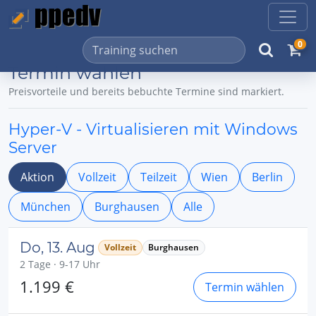
0
Termin wählen
Preisvorteile und bereits bebuchte Termine sind markiert.
Hyper-V - Virtualisieren mit Windows
Server
Aktion
Vollzeit
Teilzeit
Wien
Berlin
München
Burghausen
Alle
Do, 13. Aug
Vollzeit
Burghausen
2 Tage · 9-17 Uhr
1.199 €
Termin wählen