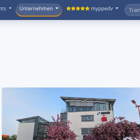
nts
Unternehmen
myppedv