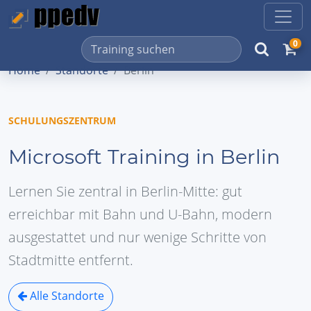
0
Home
Standorte
Berlin
SCHULUNGSZENTRUM
Microsoft Training in Berlin
Lernen Sie zentral in Berlin-Mitte: gut
erreichbar mit Bahn und U-Bahn, modern
ausgestattet und nur wenige Schritte von
Stadtmitte entfernt.
Alle Standorte