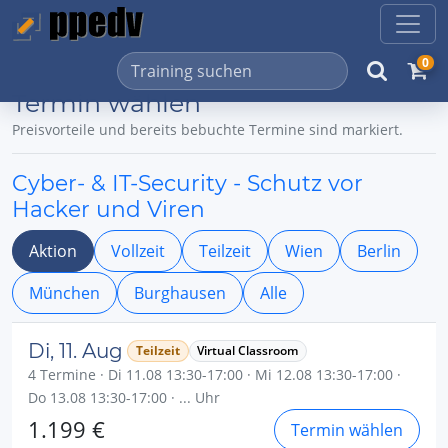
0
Termin wählen
Preisvorteile und bereits bebuchte Termine sind markiert.
Cyber- & IT-Security - Schutz vor
Hacker und Viren
Aktion
Vollzeit
Teilzeit
Wien
Berlin
München
Burghausen
Alle
Di, 11. Aug
Teilzeit
Virtual Classroom
4 Termine · Di 11.08 13:30-17:00 · Mi 12.08 13:30-17:00 ·
Do 13.08 13:30-17:00 · ... Uhr
1.199 €
Termin wählen