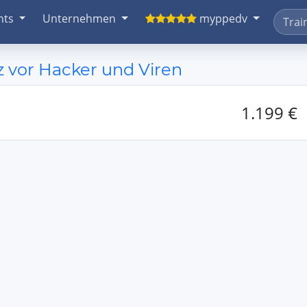
nts
Unternehmen
myppedv
tz vor Hacker und Viren
1.199 €