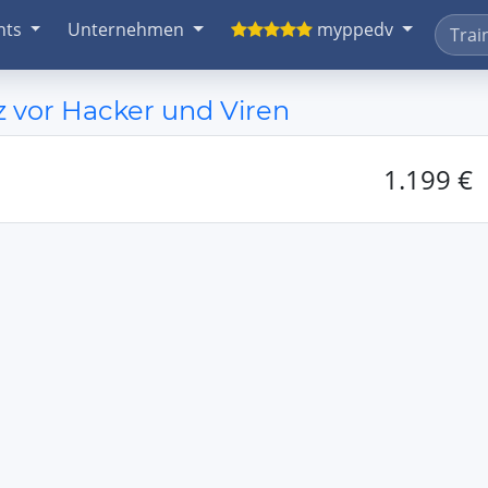
nts
Unternehmen
myppedv
tz vor Hacker und Viren
1.199 €