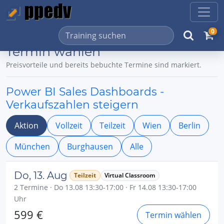
0
Termin wählen
Preisvorteile und bereits bebuchte Termine sind markiert.
Power BI Sales Dashboards -
Verkaufszahlen steigern
Aktion
Vollzeit
Teilzeit
Wien
Berlin
München
Burghausen
Alle
Do, 13. Aug
Teilzeit
Virtual Classroom
2 Termine · Do 13.08 13:30-17:00 · Fr 14.08 13:30-17:00
Uhr
599 €
Termin wählen