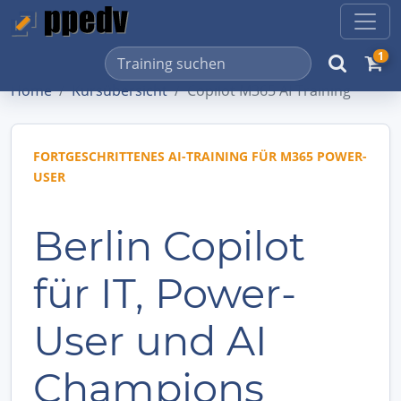
1
Home
Kursübersicht
Copilot M365 AI Training
FORTGESCHRITTENES AI-TRAINING FÜR M365 POWER-
USER
Berlin Copilot
für IT, Power-
User und AI
Champions