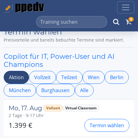
0
Termin wählen
Preisvorteile und bereits bebuchte Termine sind markiert.
Copilot für IT, Power-User und AI
Champions
Aktion
Vollzeit
Teilzeit
Wien
Berlin
München
Burghausen
Alle
Mo, 17. Aug
Vollzeit
Virtual Classroom
2 Tage · 9-17 Uhr
1.399 €
Termin wählen