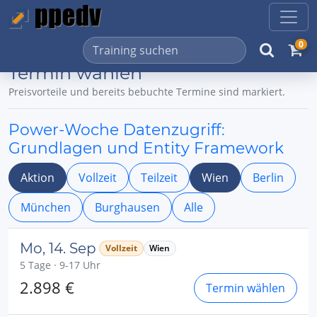
0
Termin wählen
Preisvorteile und bereits bebuchte Termine sind markiert.
Power-Woche Datenzugriff:
Grundlagen und Entity Framework
Aktion
Vollzeit
Teilzeit
Wien
Berlin
München
Burghausen
Alle
Mo, 14. Sep
Vollzeit
Wien
5 Tage · 9-17 Uhr
2.898 €
Termin wählen