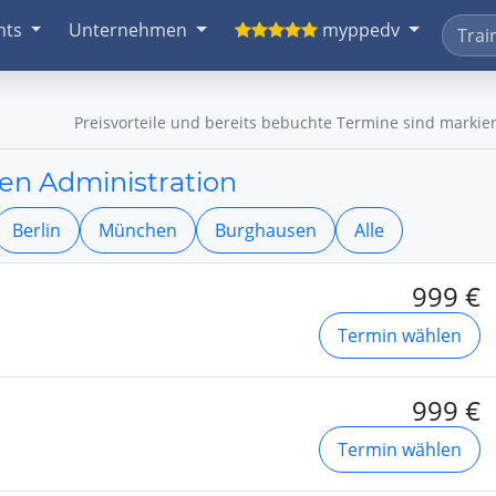
nts
Unternehmen
myppedv
Preisvorteile und bereits bebuchte Termine sind markier
en Administration
Berlin
München
Burghausen
Alle
999 €
Termin wählen
999 €
Termin wählen