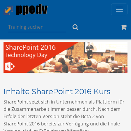
1
Inhalte SharePoint 2016 Kurs
SharePoint setzt sich in Unternehmen als Plattform für
die Zusammenarbeit immer besser durch. Nach dem
Erfolg der letzten Version steht die Beta 2 von
SharePoint 2016 bereits zur Verfügung und die finale
Version wird im Frühjahr veröffentlicht.