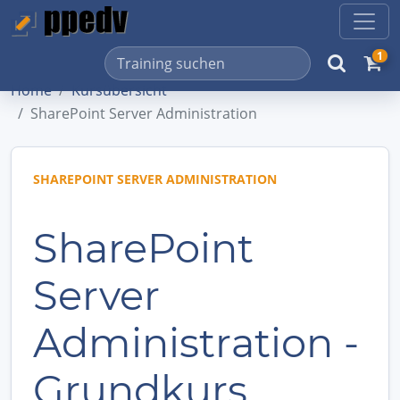
1
Home
Kursübersicht
SharePoint Server Administration
SHAREPOINT SERVER ADMINISTRATION
SharePoint
Server
Administration -
Grundkurs