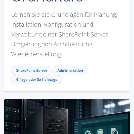
Lernen Sie die Grundlagen für Planung,
Installation, Konfiguration und
Verwaltung einer SharePoint-Server-
Umgebung von Architektur bis
Wiederherstellung.
SharePoint Server
Administration
4 Tage oder 8x halbtags