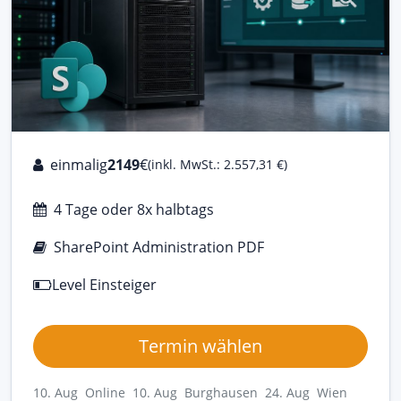
einmalig
2149
€
(inkl. MwSt.: 2.557,31 €)
4 Tage oder 8x halbtags
SharePoint Administration PDF
Level Einsteiger
Termin wählen
10. Aug Online
10. Aug Burghausen
24. Aug Wien