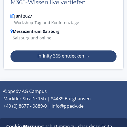
M365-Wissen live vertiefen
Juni 2027
Workshop-Tag und Konferenztage
Messezentrum Salzburg
Salzburg und online
Infinity 365 entdecken
→
ppedv AG Campus
Marktler Straße 15b | 84489 Burghausen
+49 (0) 8677 - 9889-0 | info@ppedv.de
München
|
Burghausen
|
Berlin
|
Wien
|
Virtual
Cookie Warnung-
Ich stimme zu, dass diese Seite