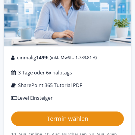
einmalig
1499
€
(inkl. MwSt.: 1.783,81 €)
3 Tage oder 6x halbtags
SharePoint 365 Tutorial PDF
Level Einsteiger
Termin wählen
10. Aug Online
10. Aug Burghausen
24. Aug Wien