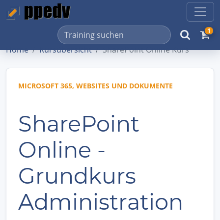
1
Home
Kursübersicht
SharePoint Online Kurs
MICROSOFT 365, WEBSITES UND DOKUMENTE
SharePoint
Online -
Grundkurs
Administration