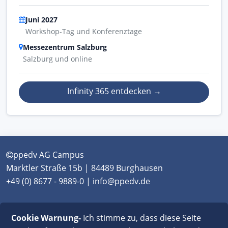
Juni 2027
Workshop-Tag und Konferenztage
Messezentrum Salzburg
Salzburg und online
Infinity 365 entdecken
→
ppedv AG Campus
Marktler Straße 15b | 84489 Burghausen
+49 (0) 8677 - 9889-0 | info@ppedv.de
München
|
Burghausen
|
Berlin
|
Wien
|
Virtual
Cookie Warnung-
Ich stimme zu, dass diese Seite
Classroom