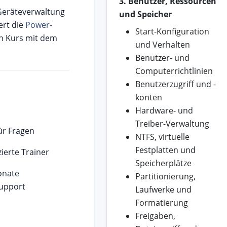
3. Benutzer, Ressourcen
eräteverwaltung
und Speicher
rt die
Power-
Start-Konfiguration
n Kurs mit dem
und Verhalten
Benutzer- und
Computerrichtlinien
Benutzerzugriff und -
konten
Hardware- und
Treiber-Verwaltung
für Fragen
NTFS, virtuelle
Festplatten und
zierte Trainer
Speicherplätze
onate
Partitionierung,
support
Laufwerke und
Formatierung
Freigaben,