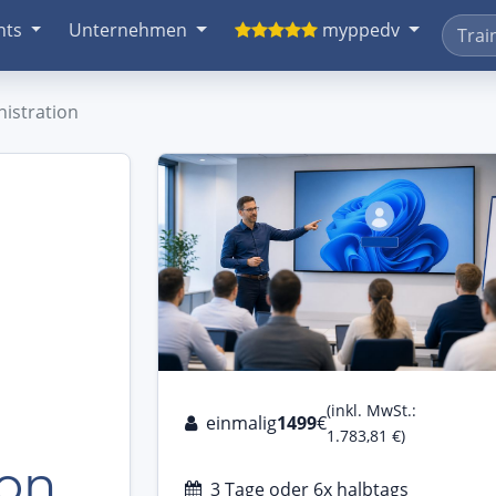
nts
Unternehmen
myppedv
istration
(inkl. MwSt.:
einmalig
1499
€
1.783,81 €)
ion
3 Tage oder 6x halbtags