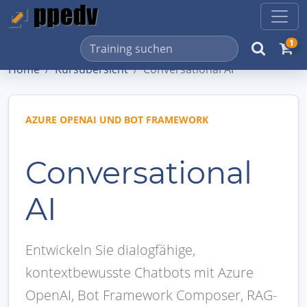
1
Home
Kursübersicht
Conversational AI
AZURE OPENAI UND BOT FRAMEWORK
Conversational
AI
Entwickeln Sie dialogfähige,
kontextbewusste Chatbots mit Azure
OpenAI, Bot Framework Composer, RAG-