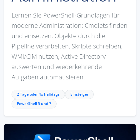
Lernen Sie PowerShell-Grundlagen für
moderne Administration: Cmdlets finden
und einsetzen, Objekte durch die
Pipeline verarbeiten, Skripte schreiben,
WMI/CIM nutzen, Active Directory
auswerten und wiederkehrende
Aufgaben automatisieren.
2 Tage oder 4x halbtags
Einsteiger
PowerShell 5 und 7