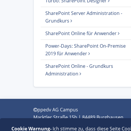
Turbo: SharePoint Designer
SharePoint Server Administration -
Grundkurs
SharePoint Online für Anwender
Power-Days: SharePoint On-Premise
2019 für Anwender
SharePoint Online - Grundkurs
Administration
ppedv AG Campus
Marktler Straße 15b | 84489 Burghausen
+49 (0) 8677 - 9889-0 | info@ppedv.de
Cookie Warnung-
Ich stimme zu, dass diese Seite Coo