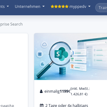
nts
Unternehmen
myppedv
prise Search
(inkl. MwSt.:
einmalig
1199
€
1.426,81 €)
nsweite
2 Tage oder 4x halbtags