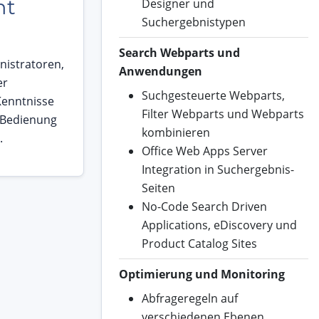
nt
Designer und
Suchergebnistypen
Search Webparts und
nistratoren,
Anwendungen
er
Suchgesteuerte Webparts,
Kenntnisse
Filter Webparts und Webparts
 Bedienung
kombinieren
.
Office Web Apps Server
Integration in Suchergebnis-
Seiten
No-Code Search Driven
Applications, eDiscovery und
Product Catalog Sites
Optimierung und Monitoring
Abfrageregeln auf
verschiedenen Ebenen