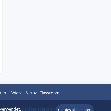
rlin
|
Wien
|
Virtual Classroom
hutz
|
FAQ
e verwendet.
Cookies ablehnen
Cookies akzeptieren
Beratung via Chat