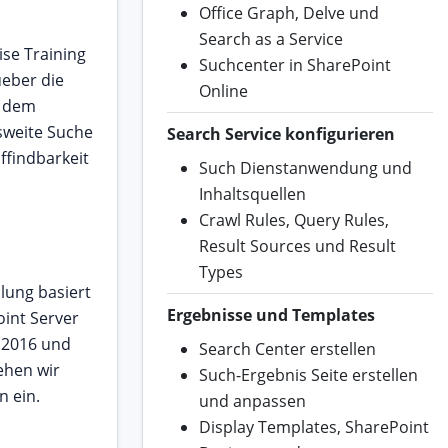
Office Graph, Delve und
Search as a Service
se Training
Suchcenter in SharePoint
eber die
Online
h dem
sweite Suche
Search Service konfigurieren
ffindbarkeit
Such Dienstanwendung und
Inhaltsquellen
Crawl Rules, Query Rules,
Result Sources und Result
Types
lung basiert
Ergebnisse und Templates
oint Server
t 2016 und
Search Center erstellen
ehen wir
Such-Ergebnis Seite erstellen
n ein.
und anpassen
Display Templates, SharePoint