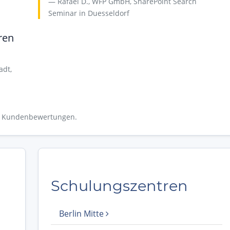
Rafael D., WFP GmbH, SharePoint Search
Seminar in Duesseldorf
ren
adt,
13 Kundenbewertungen.
Schulungszentren
Berlin Mitte