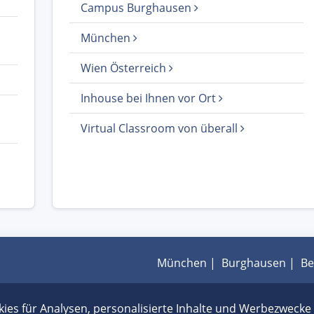
Campus Burghausen
München
Wien Österreich
Inhouse bei Ihnen vor Ort
Virtual Classroom von überall
München
|
Burghausen
|
Be
AGB
|
Impressum
|
Datensc
kies für Analysen, personalisierte Inhalte und Werbezweck