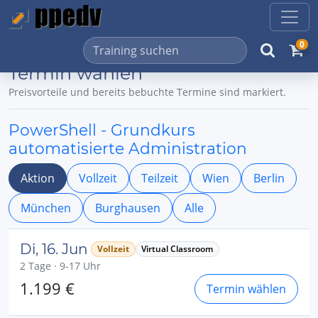
0
Termin wählen
Preisvorteile und bereits bebuchte Termine sind markiert.
PowerShell - Grundkurs
automatisierte Administration
Aktion
Vollzeit
Teilzeit
Wien
Berlin
München
Burghausen
Alle
Di, 16. Jun
Vollzeit
Virtual Classroom
2 Tage · 9-17 Uhr
1.199 €
Termin wählen