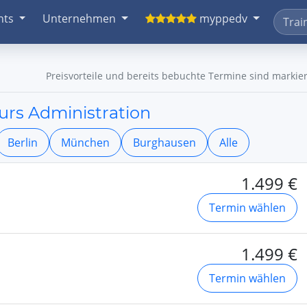
nts
Unternehmen
myppedv
Preisvorteile und bereits bebuchte Termine sind markier
urs Administration
Berlin
München
Burghausen
Alle
1.499 €
Termin wählen
1.499 €
Termin wählen