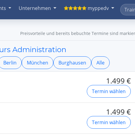
nts
Unternehmen
myppedv
Preisvorteile und bereits bebuchte Termine sind markier
urs Administration
Berlin
München
Burghausen
Alle
1.499 €
Termin wählen
1.499 €
Termin wählen