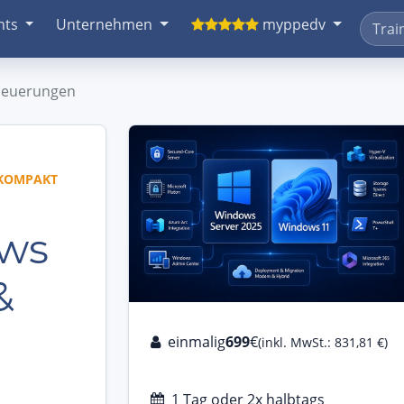
nts
Unternehmen
myppedv
Neuerungen
 KOMPAKT
ws
&
einmalig
699
€
(inkl. MwSt.: 831,81 €)
n
1 Tag oder 2x halbtags