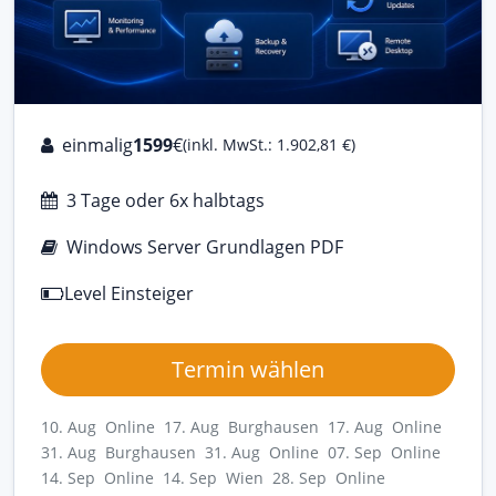
einmalig
1599
€
(inkl. MwSt.: 1.902,81 €)
3 Tage oder 6x halbtags
Windows Server Grundlagen PDF
Level Einsteiger
Termin wählen
10. Aug Online
17. Aug Burghausen
17. Aug Online
31. Aug Burghausen
31. Aug Online
07. Sep Online
14. Sep Online
14. Sep Wien
28. Sep Online