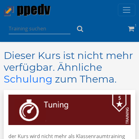
1
Dieser Kurs ist nicht mehr
verfügbar. Ähnliche
Schulung
zum Thema.
der Kurs wird nicht mehr als Klassenraumtraining