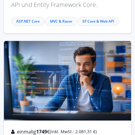
API und Entity Framework Core.
ASP.NET Core
MVC & Razor
EF Core & Web API
einmalig
1749
€
(inkl. MwSt.: 2.081,31 €)