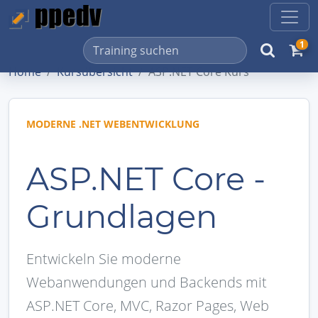
1
Home
Kursübersicht
ASP.NET Core Kurs
MODERNE .NET WEBENTWICKLUNG
ASP.NET Core -
Grundlagen
Entwickeln Sie moderne
Webanwendungen und Backends mit
ASP.NET Core, MVC, Razor Pages, Web