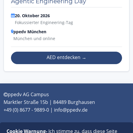
Agentic Engineering Day
20. Oktober 2026
Fokussierter Engineering-Tag
ppedv München
München und online
AED entdecken
→
ppedv AG Campus
Marktler Straße 15b | 84489 Burghausen
+49 (0) 8677 - 9889-0 | info@ppedv.de
München
|
Burghausen
|
Berlin
|
Wien
|
Virtual
Cookie Warnung-
Ich stimme zu, dass diese Seite