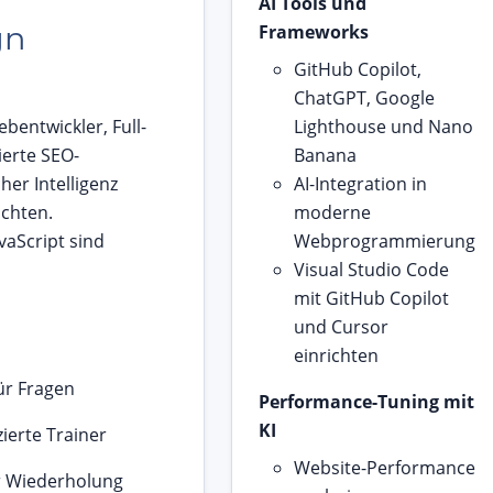
AI Tools und
gn
Frameworks
GitHub Copilot,
ChatGPT, Google
bentwickler, Full-
Lighthouse und Nano
ierte SEO-
Banana
her Intelligenz
AI-Integration in
öchten.
moderne
aScript sind
Webprogrammierung
Visual Studio Code
mit GitHub Copilot
und Cursor
einrichten
für Fragen
Performance-Tuning mit
KI
zierte Trainer
Website-Performance
r Wiederholung