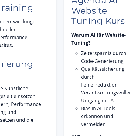
Agenda AI
Training
Website
Tuning Kurs
Webentwicklung:
hneller
Warum AI für Website-
Performance-
Tuning?
sites.
Zeitersparnis durch
Code-Generierung
mierung
Qualitätssicherung
durch
Fehlerreduktion
ie Künstliche
Verantwortungsvoller
zielt einsetzen,
Umgang mit AI
sern, Performance
Bias in AI-Tools
ung und
erkennen und
setzen und die
vermeiden