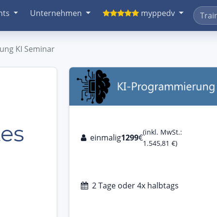
nts
Unternehmen
myppedv
ng KI Seminar
es
(inkl. MwSt.:
einmalig
1299
€
1.545,81 €)
2 Tage oder 4x halbtags