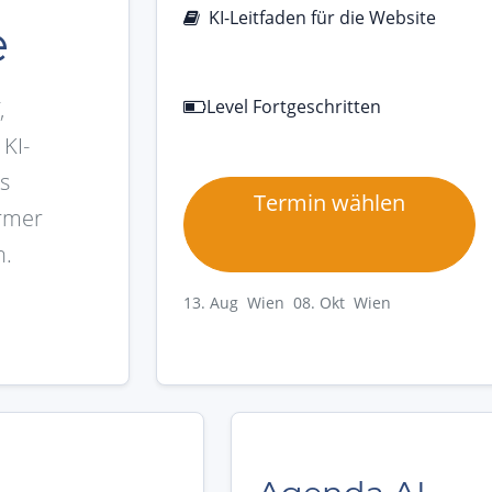
KI-Leitfaden für die Website
e
Level Fortgeschritten
,
KI-
s
Termin wählen
ärmer
n.
13. Aug Wien
08. Okt Wien