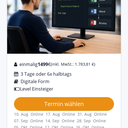
einmalig
1499
€
(inkl. MwSt.: 1.783,81 €)
3 Tage oder 6x halbtags
Digitale Form
Level Einsteiger
Termin wählen
10. Aug Online
17. Aug Online
31. Aug Online
07. Sep Online
14. Sep Online
28. Sep Online
05. Okt Online
12. Okt Online
26. Okt Online