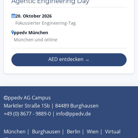
Agentic Engineering Day
20. Oktober 2026
Fokussierter Engineering-Tag
ppedv München
München und online
AED entdecken
→
ppedv AG Campus
Marktler Straße 15b | 84489 Burghausen
+49 (0) 8677 - 9889-0 | info@ppedv.de
München
|
Burghausen
|
Berlin
|
Wien
|
Virtual