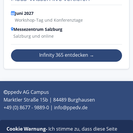
Juni 2027
Workshop-Tag und Konferenztage
Messezentrum Salzburg
Salzburg und online
Infinity 365 entdecken
→
ppedv AG Campus
Marktler Straße 15b | 84489 Burghausen
+49 (0) 8677 - 9889-0 | info@ppedv.de
München
|
Burghausen
|
Berlin
|
Wien
|
Virtual
Cookie Warnung-
Ich stimme zu, dass diese Seite
Classroom