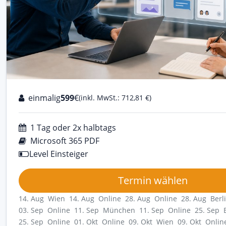
einmalig
599
€
(inkl. MwSt.: 712,81 €)
1 Tag oder 2x halbtags
Microsoft 365 PDF
Level Einsteiger
Termin wählen
14. Aug Wien
14. Aug Online
28. Aug Online
28. Aug Berl
03. Sep Online
11. Sep München
11. Sep Online
25. Sep 
25. Sep Online
01. Okt Online
09. Okt Wien
09. Okt Onlin