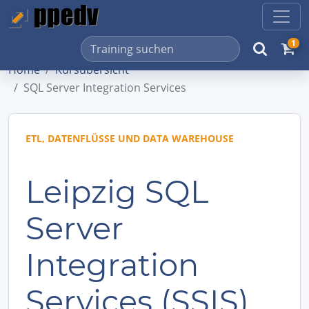
1
Home
Kursübersicht
SQL Server Integration Services
ETL, DATENFLÜSSE UND DATA WAREHOUSE
Leipzig SQL
Server
Integration
Services (SSIS)