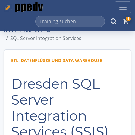
1
Home
Kursübersicht
SQL Server Integration Services
ETL, DATENFLÜSSE UND DATA WAREHOUSE
Dresden SQL
Server
Integration
Services (SSIS)