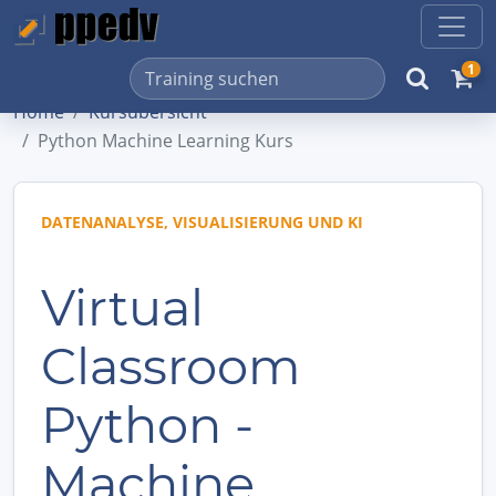
1
Home
Kursübersicht
Python Machine Learning Kurs
DATENANALYSE, VISUALISIERUNG UND KI
Virtual
Classroom
Python -
Machine