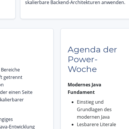
skalierbare Backend-Architekturen anwenden.
Agenda der
Power-
Woche
 Bereiche
ft getrennt
on
Modernes Java
er einen Seite
Fundament
skalierbarer
Einstieg und
Grundlagen des
modernen Java
ngiges
Lesbarere Literale
Java-Entwicklung