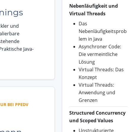
Nebenläufigkeit und
inings
Virtual Threads
Das
ckler und
Nebenläufigkeitsprob
alierbare
lem in Java
stehende
Asynchroner Code:
raktische Java-
Die vermeintliche
Lösung
Virtual Threads: Das
Konzept
Virtual Threads:
Anwendung und
Grenzen
UR BEI PPEDV
Structured Concurrency
und Scoped Values
Unstrukturierte