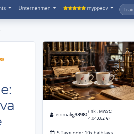
nts
Unternehmen
myppedv
e
RE
e:
va
(inkl. MwSt.:
einmalig
3398
€
e
4.043,62 €)
5 Tage oder 10x halbtags