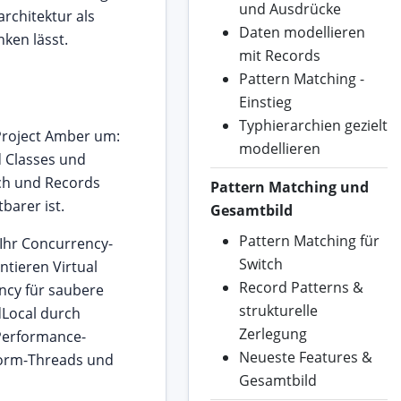
und Ausdrücke
rchitektur als
Daten modellieren
en lässt.
mit Records
Pattern Matching -
Einstieg
Typhierarchien gezielt
 Project Amber um:
modellieren
d Classes und
tch und Records
Pattern Matching und
barer ist.
Gesamtbild
Pattern Matching für
Ihr Concurrency-
Switch
ntieren Virtual
Record Patterns &
ncy für saubere
strukturelle
dLocal durch
Zerlegung
 Performance-
Neueste Features &
tform-Threads und
Gesamtbild