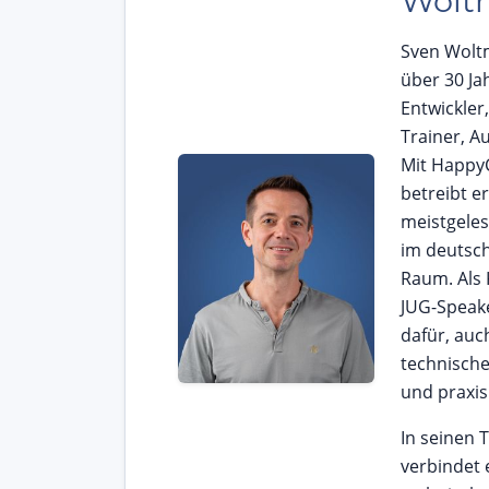
Wolt
Sven Woltm
über 30 Ja
Entwickler,
Trainer, A
Mit Happy
betreibt e
meistgeles
im deutsc
Raum. Als 
JUG-Speake
dafür, auc
technische
und praxis
In seinen 
verbindet e