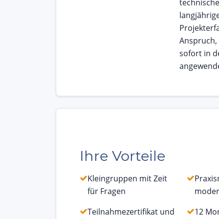
technische
langjährig
Projekter
Anspruch, 
sofort in d
angewende
Ihre Vorteile
Kleingruppen mit Zeit
Praxi
für Fragen
moder
Teilnahmezertifikat und
12 Mo