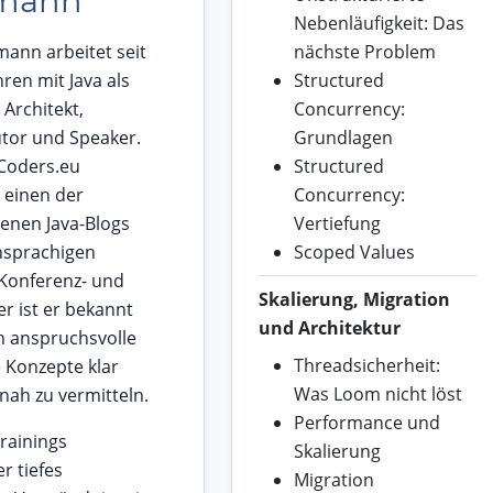
mann
Nebenläufigkeit: Das
ann arbeitet seit
nächste Problem
hren mit Java als
Structured
 Architekt,
Concurrency:
utor und Speaker.
Grundlagen
Coders.eu
Structured
r einen der
Concurrency:
enen Java-Blogs
Vertiefung
hsprachigen
Scoped Values
Konferenz- und
Skalierung, Migration
r ist er bekannt
und Architektur
h anspruchsvolle
Threadsicherheit:
 Konzepte klar
Was Loom nicht löst
nah zu vermitteln.
Performance und
Trainings
Skalierung
r tiefes
Migration