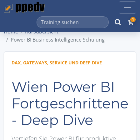
1
Home
Kursübersicht
Power BI Business Intelligence Schulung
DAX, GATEWAYS, SERVICE UND DEEP DIVE
Wien Power BI
Fortgeschrittene
- Deep Dive
Vertiefen Sie Power BI für produktive