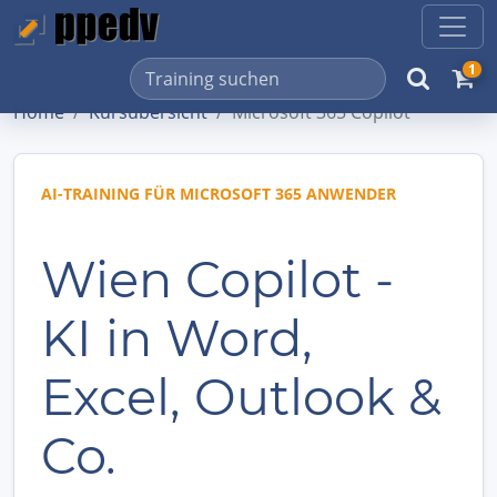
1
Home
Kursübersicht
Microsoft 365 Copilot
AI-TRAINING FÜR MICROSOFT 365 ANWENDER
Wien Copilot -
KI in Word,
Excel, Outlook &
Co.