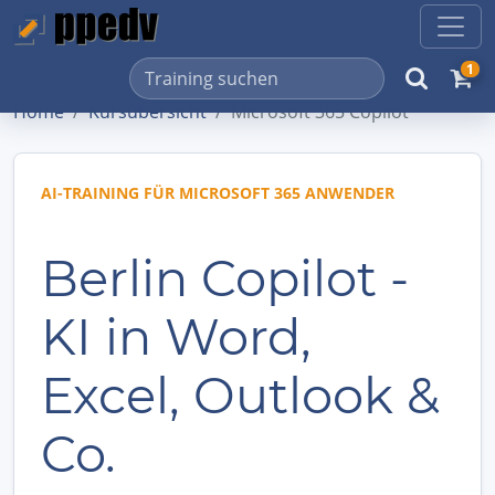
1
Home
Kursübersicht
Microsoft 365 Copilot
AI-TRAINING FÜR MICROSOFT 365 ANWENDER
Berlin Copilot -
KI in Word,
Excel, Outlook &
Co.