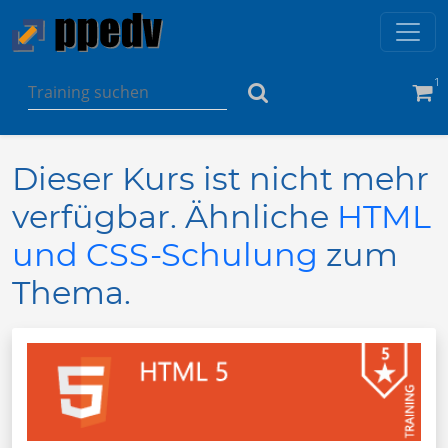
1
Dieser Kurs ist nicht mehr
verfügbar. Ähnliche
HTML
und CSS-Schulung
zum
Thema.