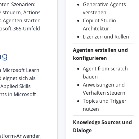
nten-Szenarien:
Generative Agents
 steuern, Actions
verstehen
s Agenten starten
Copilot Studio
rosoft-365-Umfeld
Architektur
Lizenzen und Rollen
Agenten erstellen und
ng
konfigurieren
Agent from scratch
n Microsoft Learn
bauen
eignet sich als
Anweisungen und
pplied Skills
Verhalten steuern
nts in Microsoft
Topics und Trigger
nutzen
Knowledge Sources und
Dialoge
latform-Anwender,