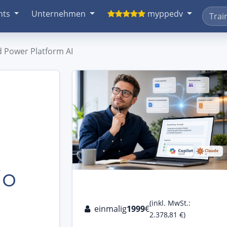
nts
Unternehmen
myppedv
d Power Platform AI
io
(inkl. MwSt.:
einmalig
1999
€
2.378,81 €)