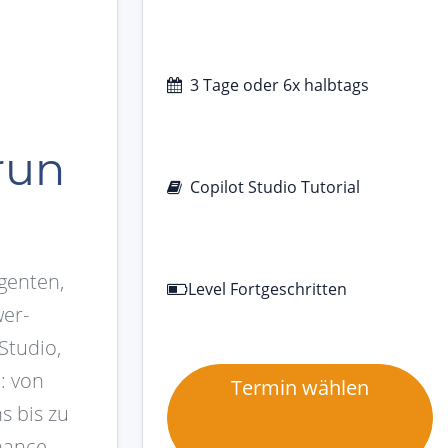
3 Tage oder 6x halbtags
run
Copilot Studio Tutorial
genten,
Level Fortgeschritten
wer-
Studio,
: von
Termin wählen
s bis zu
nance.