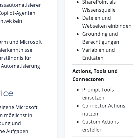
SharePoint als
zessautomatisierer
Wissensquelle
Copilot-Agenten
Dateien und
entwickeln
Webseiten einbinden
Grounding und
form und Microsoft
Berechtigungen
ierkenntnisse
Variablen und
erständnis für
Entitäten
 Automatisierung
Actions, Tools und
Connectoren
Prompt Tools
ice
einsetzen
Connector Actions
eigene Microsoft
nutzen
en möglichst in
Custom Actions
ebung und
erstellen
ene Aufgaben.