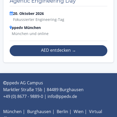
Agentic Engineering Day
20. Oktober 2026
Fokussierter Engineering-Tag
ppedv München
München und online
AED entdecken
→
ppedv AG Campus
Marktler Straße 15b | 84489 Burghausen
+49 (0) 8677 - 9889-0 | info@ppedv.de
München
|
Burghausen
|
Berlin
|
Wien
|
Virtual