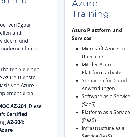
en mit
Azure
Training
hochverfügbar
Azure Plattform und
ellen und
Services
wicklern und
r moderne Cloud-
Microsoft Azure im
Überblick
Mit der Azure
rhalten Sie einen
Plattform arbeiten
e Azure-Dienste.
Szenarien für Cloud-
Basis von Azure
Anwendungen
implementieren.
Software as a Service
(SaaS)
MOC AZ-204
. Diese
Platform as a Service
ft Certified:
(PaaS)
ung
AZ-204:
Infrastructure as a
 Azure
Service (IaaS)