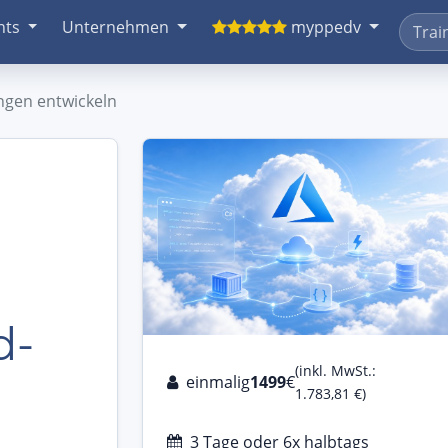
nts
Unternehmen
myppedv
ngen entwickeln
d-
(inkl. MwSt.:
einmalig
1499
€
1.783,81 €)
3 Tage oder 6x halbtags