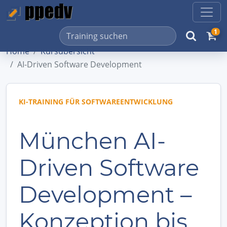
1
Home
Kursübersicht
AI-Driven Software Development
KI-TRAINING FÜR SOFTWAREENTWICKLUNG
München AI-
Driven Software
Development –
Konzeption bis