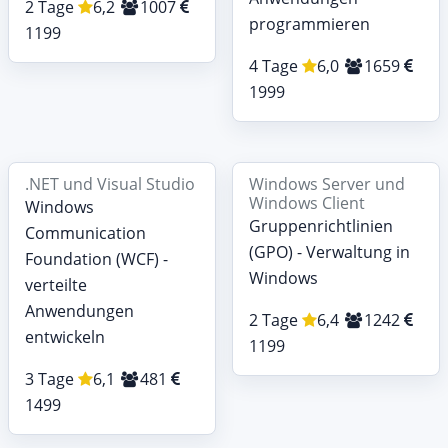
2 Tage
6,2
1007
programmieren
1199
4 Tage
6,0
1659
1999
.NET und Visual Studio
Windows Server und
Windows Client
Windows
Gruppenrichtlinien
Communication
(GPO) - Verwaltung in
Foundation (WCF) -
Windows
verteilte
Anwendungen
2 Tage
6,4
1242
entwickeln
1199
3 Tage
6,1
481
1499