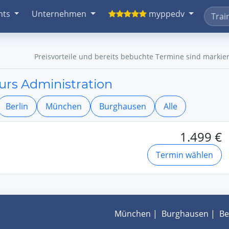
nts
Unternehmen
myppedv
Preisvorteile und bereits bebuchte Termine sind markier
urs Administration
Berlin
München
Burghausen
Alle
1.499 €
Termin wählen
München
|
Burghausen
|
Be