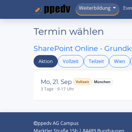
Weiterbildung
Eve
Termin wählen
SharePoint Online - Grundk
Aktion
Vollzeit
Teilzeit
Wien
Mo, 21. Sep
Vollzeit
München
3 Tage · 9-17 Uhr
ppedv AG Campus
Marktler Straße 15b | 84489 Burghausen