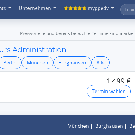
nts
Unternehmen
myppedv
Preisvorteile und bereits bebuchte Termine sind markier
urs Administration
Berlin
München
Burghausen
Alle
1.499 €
Termin wählen
München
|
Burghausen
|
Be