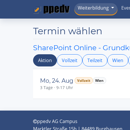
Weiterbildung
Eve
Termin wählen
SharePoint Online - Grundk
Aktion
Vollzeit
Teilzeit
Wien
Mo, 24. Aug
Vollzeit
Wien
3 Tage · 9-17 Uhr
ppedv AG Campus
Marktler Straße 15b | 84489 Burghausen