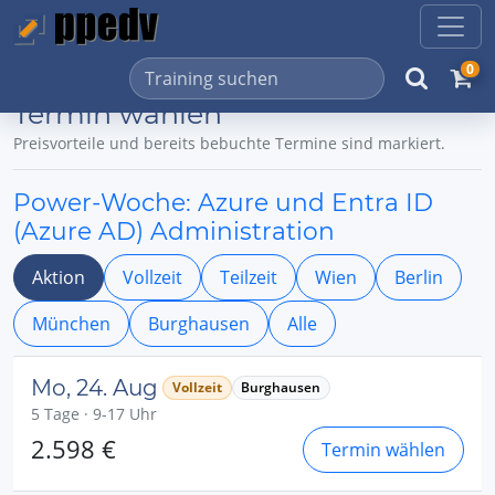
0
Termin wählen
Preisvorteile und bereits bebuchte Termine sind markiert.
Power-Woche: Azure und Entra ID
(Azure AD) Administration
Aktion
Vollzeit
Teilzeit
Wien
Berlin
München
Burghausen
Alle
Mo, 24. Aug
Vollzeit
Burghausen
5 Tage · 9-17 Uhr
2.598 €
Termin wählen