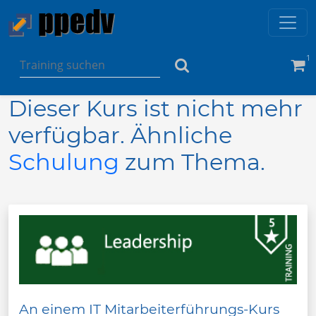
1
Dieser Kurs ist nicht mehr
verfügbar. Ähnliche
Schulung
zum Thema.
An einem IT Mitarbeiterführungs-Kurs