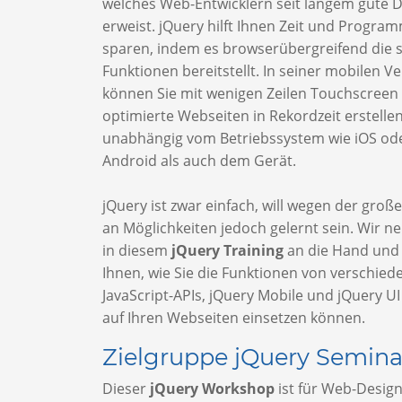
welches Web-Entwicklern seit langem gute D
erweist. jQuery hilft Ihnen Zeit und Progra
sparen, indem es browserübergreifend die 
Funktionen bereitstellt. In seiner mobilen V
können Sie mit wenigen Zeilen Touchscreen
optimierte Webseiten in Rekordzeit erstelle
unabhängig vom Betriebssystem wie iOS od
Android als auch dem Gerät.
jQuery ist zwar einfach, will wegen der gro
an Möglichkeiten jedoch gelernt sein. Wir n
in diesem
jQuery Training
an die Hand und 
Ihnen, wie Sie die Funktionen von verschied
JavaScript-APIs, jQuery Mobile und jQuery UI 
auf Ihren Webseiten einsetzen können.
Zielgruppe jQuery Semina
Dieser
jQuery Workshop
ist für Web-Design