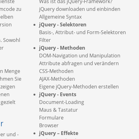
ienste
Was ist das jQuery-Framework?
mmcode zu
jQuery downloaden und einbinden
selben
Allgemeine Syntax
ersion
jQuery - Selektoren
Basis-, Attribut- und Form-Selektoren
n. Sowohl
Filter
er
jQuery - Methoden
DOM-Navigation und Manipulation
Attribute abfragen und verändern
ßen Menge
CSS-Methoden
ehmen Sie
AJAX-Methoden
zeigen
Eigene jQuery-Methoden erstellen
enen
jQuery - Events
gezielt
Document-Loading
Maus & Tastatur
Formulare
r
Browser
jQuery – Effekte
er und -