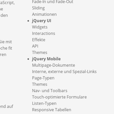
Fade-In und Fade-Out
aScript,
Sliding
ne
Animationen
 den
jQuery UI
Widgets
Interactions
Effekte
Sie mit
API
che fit
Themes
ären
jQuery Mobile
Multipage-Dokumente
Interne, externe und Spezial-Links
Page-Typen
Themes
Nav- und Toolbars
Touch-optimierte Formulare
Listen-Typen
end auf
Responsive Tabellen