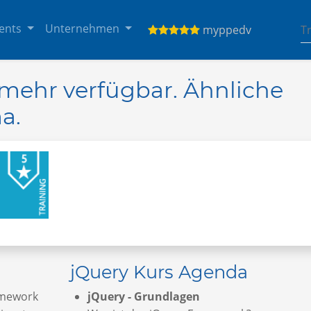
ents
Unternehmen
myppedv
t mehr verfügbar. Ähnliche
a.
jQuery Kurs Agenda
ramework
jQuery - Grundlagen