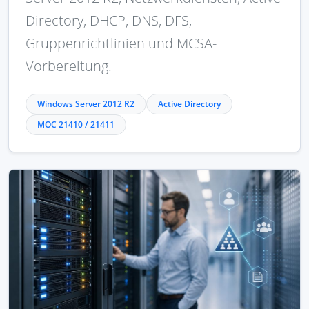
Directory, DHCP, DNS, DFS,
Gruppenrichtlinien und MCSA-
Vorbereitung.
Windows Server 2012 R2
Active Directory
MOC 21410 / 21411