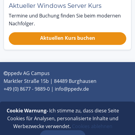
Aktueller Windows Server Kurs
Termine und Buchung finden Sie beim modernen
Nachfolger.
Aktuellen Kurs buchen
ppedv AG Campus
Marktler Straße 15b | 84489 Burghausen
+49 (0) 8677 - 9889-0 | info@ppedv.de
München
|
Burghausen
|
Berlin
|
Wien
|
Virtual
Cookie Warnung-
Ich stimme zu, dass diese Seite
Classroom
Cookies für Analysen, personalisierte Inhalte und
Werbezwecke verwendet.
Cookies ablehnen
AGB
|
Impressum
|
Datenschutz
|
FAQ